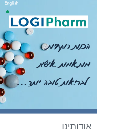
שִׂים
English
לֵב:
בְּאֲתָר
זֶה
מֻפְעֶלֶת
מַעֲרֶכֶת
"נָגִישׁ
בִּקְלִיק"
הַמְּסַיַּעַת
לִנְגִישׁוּת
הָאֲתָר.
הכנות רוקחיות
מותאמות אישית
לבריאות טובה יותר...
אודותינו